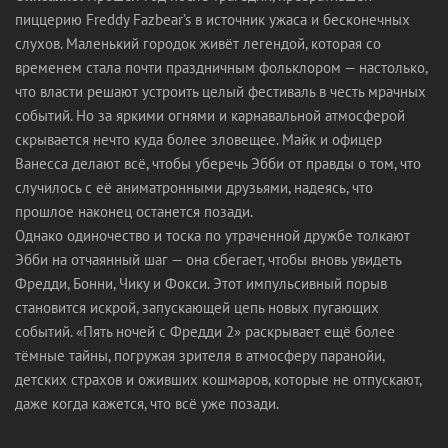
пиццерию Freddy Fazbear’s в источник ужаса и бесконечных
слухов. Маленький городок живёт легендой, которая со
временем стала почти праздничным фольклором — настолько,
что власти решают устроить целый фестиваль в честь мрачных
событий. Но за яркими огнями и карнавальной атмосферой
скрывается нечто куда более зловещее. Майк и офицер
Ванесса делают всё, чтобы уберечь Эбби от правды о том, что
случилось с её аниматронными друзьями, надеясь, что
прошлое наконец останется позади.
Однако одиночество и тоска по утраченной дружбе толкают
Эбби на отчаянный шаг — она сбегает, чтобы вновь увидеть
Фредди, Бонни, Чику и Фокси. Этот импульсивный порыв
становится искрой, запускающей цепь новых пугающих
событий. «Пять ночей с Фредди 2» раскрывает ещё более
тёмные тайны, погружая зрителя в атмосферу паранойи,
детских страхов и оживших кошмаров, которые не отпускают,
даже когда кажется, что всё уже позади.