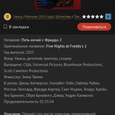
0
1
2
3
4
5
Ужасы
/
Фильмы 2025 года
/
Детективы
/
Триллеры
/
В хорошем каче
0
В закладки
Пожаловаться
Название:
Пять ночей с Фредди 2
Оригинальное название:
Five Nights at Freddy's 2
Год выпуска: 2025
Жанр: Ужасы, детектив, триллер, слэшер
Выпущено: США, Universal Pictures, Blumhouse Productions,
Scott Cawthon Productions
Режиссер: Эмма Тамми
В ролях: Джош Хатчерсон, Элизабет Лэйл, Пайпер Рубио,
Мэттью Лиллард, Фредди Картер, Скит Ульрих, Теодус Крейн,
Тео Брионес, Обри Броквелл, Дэвид Эндрю Калвилло
Продолжительность: 01:35:54
Описание:
Прошёл год после трагедии, превратившей