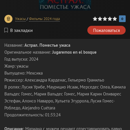
0
1
2
3
4
5
Ужасы
/
Фильмы 2024 года
0
В закладки
Пожаловаться
Название:
Астрал. Поместье ужаса
Оригинальное название:
Jugaremos en el bosque
Год выпуска: 2024
Жанр: ужасы
Выпущено: Мексика
Режиссер: Александра Карденас, Гильермо Гранильо
В ролях: Лусия Урибе, Маурицио Исаак, Мерседес Олеа, Камила
Вальдес Гомес, Мария Вальдес Гомес, Мария Карин Оливарес
Эстефан, Алонсо Наварро, Хульета Эгуррола, Лусия Гомес-
Робледо, Alejandro Cuétara
Продолжительность: 01:33:24
Описание:
Мариана с мужем решают отреставрировать давно