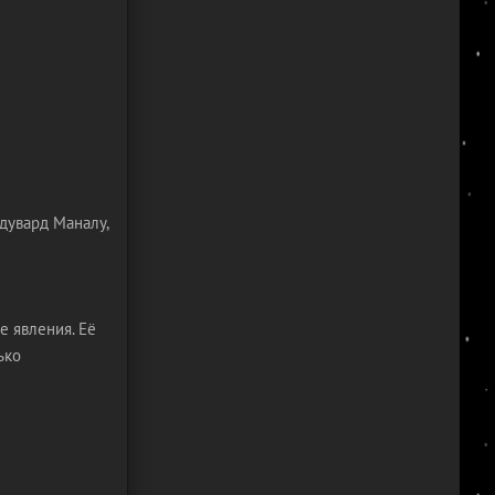
Эдувард Маналу,
 явления. Её
ько