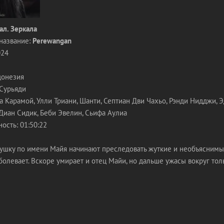
ал. Зеркала
название:
Perewangan
024
донезия
 Сурьяди
а Карамой, Улли Триани, Шанти, Септиан Дви Чахьо, Рэнди Нидджи, 
 Диан Сидик, Беби Эвелин, Сьифа Аулиа
ость: 01:50:22
шку по имени Майя начинают преследовать жуткие и необъяснимые
болевает. Вскоре умирает и отец Майи, но дальше ужасы вокруг тол