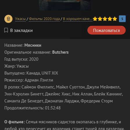
100
1
2
3
4
5
Ужасы
/
Фильмы 2020 года
/
В хорошем качестве
5
В закладки
Пожаловаться
Название:
Мясники
Оригинальное название:
Butchers
Год выпуска: 2020
Жанр: Ужасы
Выпущено: Канада, UNIT XIX
Режиссер: Адриан Лэнгли
В ролях: Саймон Филлипс, Майкл Суоттон, Джули Мейнвилл,
Энн-Кэролин Бинетт, Джеймс Хикс, Ник Аллан, Блейк Каннинг,
Саманта Де Бенедет, Джонатан Ларджи, Фредерик Сторм
Продолжительность: 01:32:48
О фильме:
Семья мясников-садистов окопалась в глубинке, и
любой, кто пересечет их владения, станет тушей для разделки.