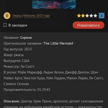
40
1
2
3
4
5
Ужасы
/
Фильмы 2023 года
2
В закладки
Пожаловаться
Название:
Сирена
Оригинальное название:
The Little Mermaid
Год выпуска: 2023
Жанр: ужасы
Выпущено: США
Режиссер: Ли Скотт
В ролях: Майк Маркофф, Лидия Хелен, Джефф Дентон, Шон-
Майкл Арго, Уинстон Крук, Уэйн Гордон, Манон Лоран, Ли Скотт,
Сэмюэл Селман
Продолжительность: 01:29:45
Описание:
Доктор Эрик Принс, археолог, делает сенсационное
открытие на небольшом карибском острове — доказательство