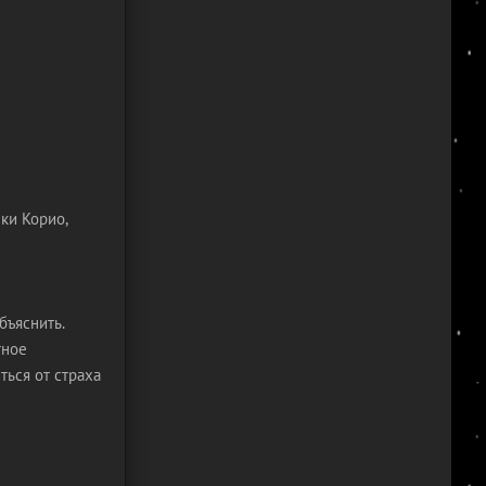
ки Корио,
бъяснить.
тное
ться от страха