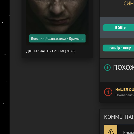
СИН
BDRip
Боевики / Фантастика / Драмы / Фильмы 2026 года / Скоро в кино
BDRip 1080p
ДЮНА: ЧАСТЬ ТРЕТЬЯ (2026)
ПОХОЖ
НАШЕЛ ОШ
Пожаловать
КОММЕНТАР
Комм