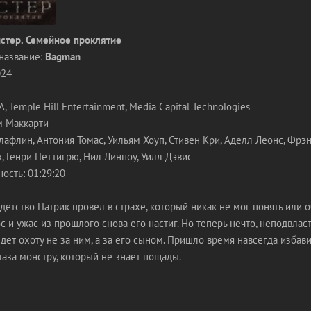
стер. Семейное проклятие
название:
Bagman
024
 Temple Hill Entertainment, Media Capital Technologies
м Маккарти
лафлин, Антония Томас, Уильям Хоуп, Стивен Кри, Аделл Леонс, Фрэн
, Генри Петтигрю, Нил Линпоу, Уилл Дэвис
ость: 01:29:20
детство Патрик провел в страхе, который никак не мог понять или о
с и ужас из прошлого снова его настиг. Но теперь нечто, неподвлас
дет охоту не за ним, а за его сыном. Пришло время навсегда избави
глаза монстру, который не знает пощады.