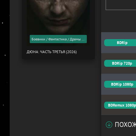
Боевики / Фантастика / Драмы / Фильмы 2026 года / Скоро в кино
BDRip
ДЮНА: ЧАСТЬ ТРЕТЬЯ (2026)
BDRip 720p
BDRip 1080p
BDRemux 1080
ПОХОЖ