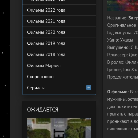
Фильмы 2022 года
Название:
За г
Фильмы 2021 года
Оригинальное 
Фильмы 2020 года
Год выпуска: 2
Жанр: Ужасы
Фильмы 2019 года
Выпущено: США,
Фильмы 2018 года
Режиссер: Дже
В ролях: Филл
Фильмы Марвел
Гренье, Том Хэ
Скоро в кино
Продолжительн
Сериалы
О фильме:
Раз
мужчины, оста
дом похитител
ОЖИДАЕТСЯ
прыгать с пар
проникают в д
видевших стра