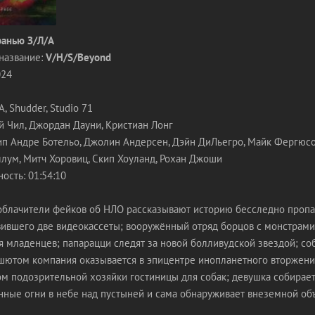
ранью З/Л/А
название:
V/H/S/Beyond
024
 Shudder, Studio 71
й Чил, Джордан Дауни, Кристиан Лонг
ип Андре Ботельо, Джолин Андерсен, Дэйн ДиЛьегро, Майк Фергюсо
ллум, Митч Хоровиц, Скип Хоуланд, Рохан Джоши
ость: 01:54:10
облачители фейков об НЛО рассказывают историю бесследно проп
вившего две видеокассеты; вооружённый отряд борцов с монстрами
я младенцев; папарацци следят за новой болливудской звездой; со
ашютом компания оказывается в эпицентре инопланетного вторжени
ом подозрительной хозяйки гостиницы для собак; девушка собирает
нные огни в небе над пустыней и сама обнаруживает внеземной объ