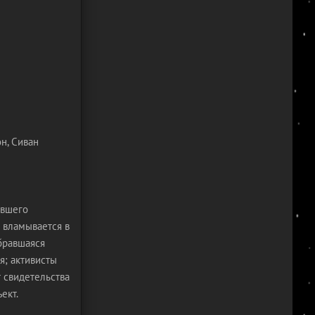
н, Сиван
авшего
 вламывается в
бравшаяся
я; активисты
 свидетельства
ект.