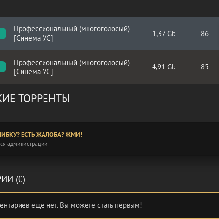
Профессиональный (многоголосый)
1,37 Gb
86
[Синема УС]
Профессиональный (многоголосый)
4,91 Gb
85
[Синема УС]
ИЕ ТОРРЕНТЫ
ИБКУ? ЕСТЬ ЖАЛОБА? ЖМИ!
ся администрации
ИИ (0)
ентариев еще нет. Вы можете стать первым!