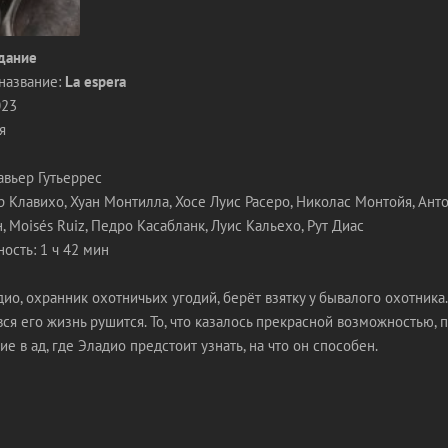
дание
название:
La espera
023
я
авьер Гутьеррес
р Клавихо, Хуан Монтилла, Хосе Луис Расеро, Николас Монтойя, Анто
 Moisés Ruiz, Педро Касабланк, Луис Кальехо, Рут Диас
ость: 1 ч 42 мин
ио, охранник охотничьих угодий, берёт взятку у бывалого охотника
вся его жизнь рушится. То, что казалось прекрасной возможностью,
ие в ад, где Эладио предстоит узнать, на что он способен.