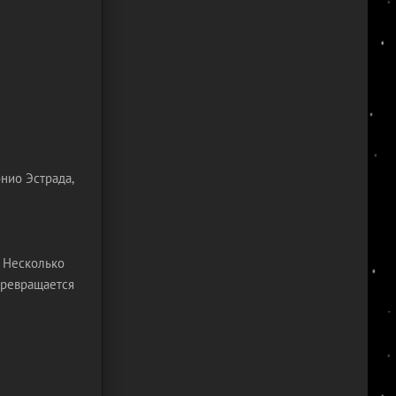
нио Эстрада,
. Несколько
 превращается