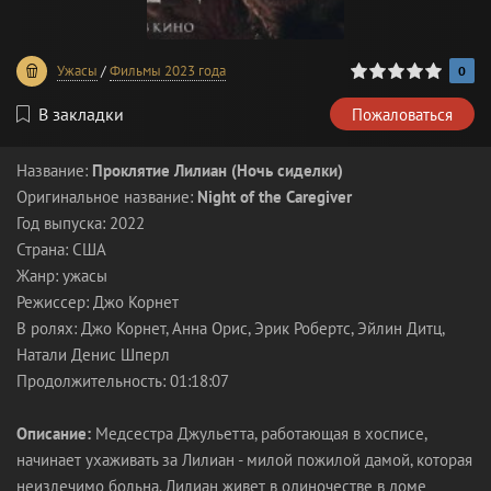
0
1
2
3
4
5
Ужасы
/
Фильмы 2023 года
0
В закладки
Пожаловаться
Название:
Проклятие Лилиан (Ночь сиделки)
Оригинальное название:
Night of the Caregiver
Год выпуска: 2022
Страна: США
Жанр: ужасы
Режиссер: Джо Корнет
В ролях: Джо Корнет, Анна Орис, Эрик Робертс, Эйлин Дитц,
Натали Денис Шперл
Продолжительность: 01:18:07
Описание:
Медсестра Джульетта, работающая в хосписе,
начинает ухаживать за Лилиан - милой пожилой дамой, которая
неизлечимо больна. Лилиан живет в одиночестве в доме