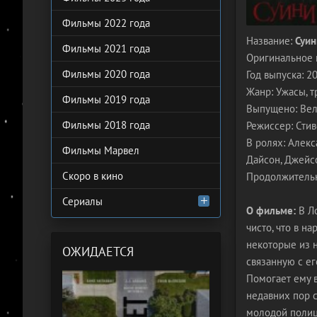
Фильмы 2022 года
Название:
Суин
Фильмы 2021 года
Оригинальное 
Фильмы 2020 года
Год выпуска: 2
Жанр: Ужасы, 
Фильмы 2019 года
Выпущено: Вели
Фильмы 2018 года
Режиссер: Стив
В ролях: Алекс
Фильмы Марвел
Дайсон, Джейс
Скоро в кино
Продолжительн
Сериалы
О фильме:
В Ло
чисто, что в н
некоторые из н
ОЖИДАЕТСЯ
связанную с е
Помогает ему в
недавних пор с
молодой полице