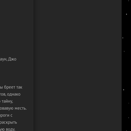
раун, Джо
ы бреет так
тов, однако
 тайну,
овавую месть.
ироги с
 раскрыть
ую воду.