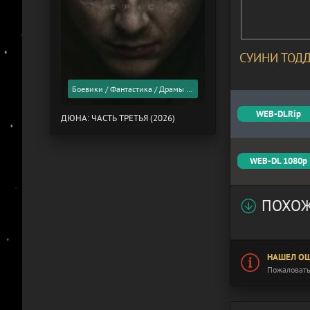
СУИНИ ТОДД
Боевики / Фантастика / Драмы / Фильмы 2026 года / Скоро в кино
WEB-DLRip
ДЮНА: ЧАСТЬ ТРЕТЬЯ (2026)
WEB-DL 1080p
ПОХОЖ
НАШЕЛ ОШ
Пожаловать