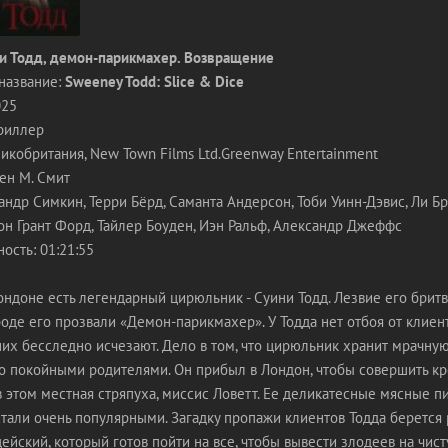
и Тодд, демон-парикмахер. Возвращение
название:
Sweeney Todd: Slice & Dice
025
триллер
кобритания, New Town Films Ltd.Greenway Entertainment
ен М. Смит
андр Симкин, Терри Бёрд, Саманта Андерсон, Тоби Уинн-Дэвис, Ли Б
он Грант Форд, Тайлер Боуден, Иэн Ральф, Александр Джеффс
ость: 01:21:55
ндоне есть легендарный цирюльник - Суини Тодд. Лезвие его бритв
ароде его прозвали «Демон-парикмахер». У Тодда нет отбоя от клиен
их бесследно исчезают. Дело в том, что цирюльник хранит мрачную
го покойными родителями. Он прибыл в Лондон, чтобы совершить кр
 этом местная стряпуха, миссис Ловетт. Ее деликатесные мясные п
тали очень популярными. Загадку пропажи клиентов Тодда берется
йский, который готов пойти на все, чтобы вывести злодеев на чист