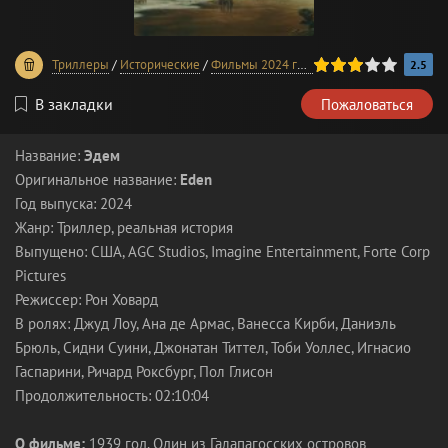
60
1
2
3
4
5
Триллеры
/
Исторические
/
Фильмы 2024 года
/
В хорошем качестве
2.5
В закладки
Пожаловаться
Название:
Эдем
Оригинальное название:
Eden
Год выпуска: 2024
Жанр: Триллер, реальная история
Выпущено: США, AGC Studios, Imagine Entertainment, Forte Corp
Pictures
Режиссер: Рон Ховард
В ролях: Джуд Лоу, Ана де Армас, Ванесса Кирби, Даниэль
Брюль, Сидни Суини, Джонатан Титтел, Тоби Уоллес, Игнасио
Гаспарини, Ричард Роксбург, Пол Глисон
Продолжительность: 02:10:04
О фильме:
1939 год. Один из Галапагосских островов