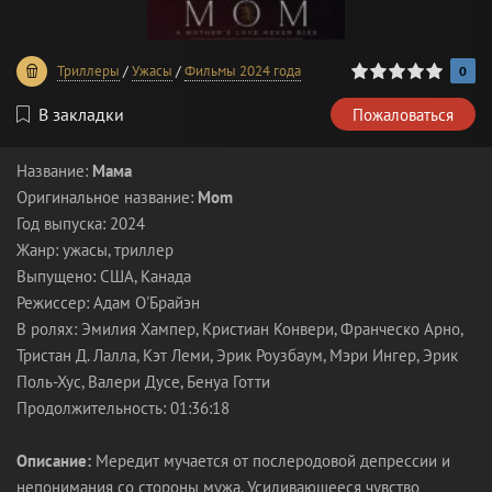
0
1
2
3
4
5
Триллеры
/
Ужасы
/
Фильмы 2024 года
0
В закладки
Пожаловаться
Название:
Мама
Оригинальное название:
Mom
Год выпуска: 2024
Жанр: ужасы, триллер
Выпущено: США, Канада
Режиссер: Адам О'Брайэн
В ролях: Эмилия Хампер, Кристиан Конвери, Франческо Арно,
Тристан Д. Лалла, Кэт Леми, Эрик Роузбаум, Мэри Ингер, Эрик
Поль-Хус, Валери Дусе, Бенуа Готти
Продолжительность: 01:36:18
Описание:
Мередит мучается от послеродовой депрессии и
непонимания со стороны мужа. Усиливающееся чувство