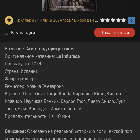
0
1
2
3
4
5
Триллеры
/
Фильмы 2024 года
/
В хорошем качестве
0
В закладки
Пожаловаться
Название:
Агент под прикрытием
Оригинальное название:
La infiltrada
Год выпуска: 2024
Страна: Испания
Жанр: триллер
Режиссер: Аранча Эчеваррия
В ролях: Пепе Осио, Jorge Rueda, Каролина Юсте, Виктор
Клавихо, Наусикаа Боннин, Карлос Троя, Диего Анидо, Луис
Тосар, Асье Эрнандес, Иньиго Гастези
Продолжительность: 1 ч 40 мин
Описание:
Основано на реальной истории о полицейской под
прикрытием, которая проникла в террористическую