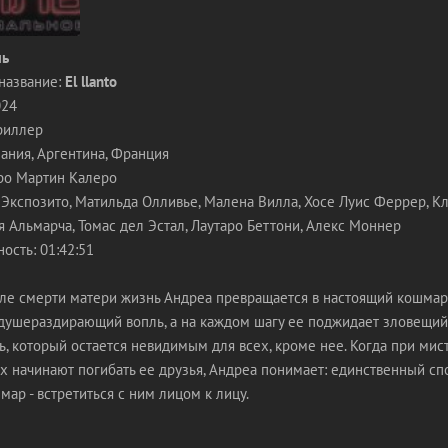
ль
название:
El llanto
024
триллер
ания, Аргентина, Франция
ро Мартин Калеро
 Экспозито, Матильда Олливье, Малена Вилла, Хосе Луис Феррер, Кл
я Альмарча, Томас дел Эстал, Лаутаро Беттони, Алекс Моннер
ость: 01:42:51
е смерти матери жизнь Андреа превращается в настоящий кошмар
душераздирающий вопль, а на каждом шагу ее поджидает зловещий
, который остается невидимым для всех, кроме нее. Когда при мис
х начинают погибать ее друзья, Андреа понимает: единственный сп
мар - встретиться с ним лицом к лицу.