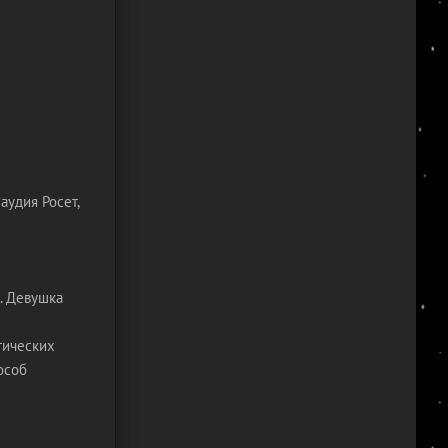
аудия Росет,
. Девушка
тических
особ