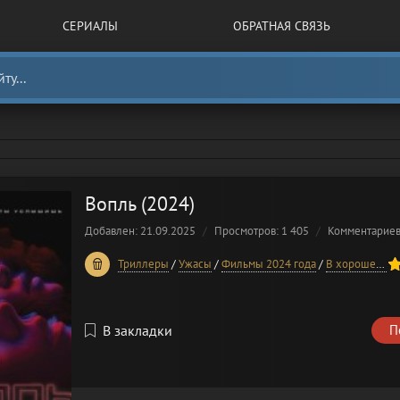
СЕРИАЛЫ
ОБРАТНАЯ СВЯЗЬ
Вопль (2024)
Добавлен: 21.09.2025
Просмотров: 1 405
Комментарие
20
1
2
3
4
5
Триллеры
/
Ужасы
/
Фильмы 2024 года
/
В хорошем качестве
В закладки
П