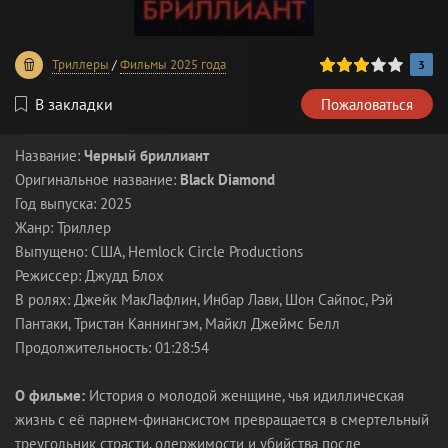
60
1
2
3
4
5
Триллеры
/
Фильмы 2025 года
3
В закладки
Пожаловаться
Название:
Черный бриллиант
Оригинальное название:
Black Diamond
Год выпуска: 2025
Жанр: Триллер
Выпущено: США, Hemlock Circle Productions
Режиссер: Джудд Блох
В ролях: Джейк МакЛафлин, Инбар Лави, Шон Сайпос, Рэй
Пантаки, Тристан Каннингэм, Майкл Джеймс Белл
Продолжительность: 01:28:54
О фильме:
История о молодой женщине, чья идиллическая
жизнь с её парнем-финансистом превращается в смертельный
треугольник страсти, одержимости и убийства после