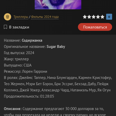
0
1
2
3
4
5
Триллеры
/
Фильмы 2024 года
0
В закладки
Пожаловаться
Название:
Содержанка
Оригинальное название:
Sugar Baby
Год выпуска: 2024
Жанр: триллер
Выпущено: США
Режиссер: Лорен Гаррони
В ролях: Джеймс Таппер, Нина Блумгарден, Кармен Кристофер,
Тео Жермен, Мэри Бет Бэрон, Бри Эссриг, Бехзад Дабу, Пейдж
Коллинз, Джей Уокер, Александр Чард, Натаниэль Мур, Яя Огун
Продолжительность: 01:28:05
Описание:
Содержанке предлагают 30 000 долларов за то,
чтобы она переехала на неделю к своему папику, но вскоре