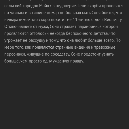
сельский городок Майлз в недоверие. Тени скорби проносятся
по улицам и в тишине дома, где больная мать Соня боится, что
невыразимое зло скоро похитит ее 11-летнюю дочь Виолетту.
Отключившись от мужа, Соня страдает паранойей, в которой
проявляются отголоски некогда беспокойного детства, что
угрожает ее рассудку и тому, что она любит больше всего. По
мере того, как появляются странные видения и тревожные
персонажи, живущие по соседству, Соне предстоит узнать
больше, чем просто одну ужасную правду.