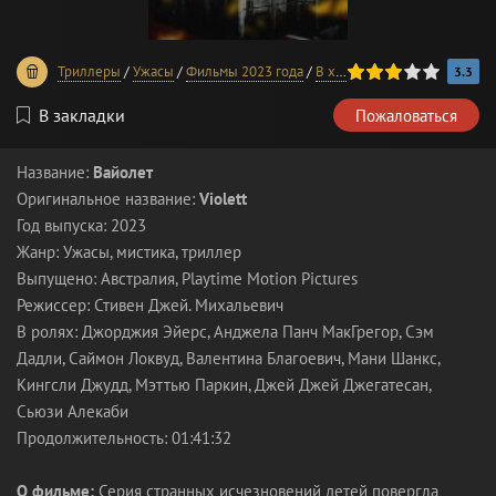
60
1
2
3
4
5
Триллеры
/
Ужасы
/
Фильмы 2023 года
/
В хорошем качестве
3.3
В закладки
Пожаловаться
Название:
Вайолет
Оригинальное название:
Violett
Год выпуска: 2023
Жанр: Ужасы, мистика, триллер
Выпущено: Австралия, Playtime Motion Pictures
Режиссер: Стивен Джей. Михальевич
В ролях: Джорджия Эйерс, Анджела Панч МакГрегор, Сэм
Дадли, Саймон Локвуд, Валентина Благоевич, Мани Шанкс,
Кингсли Джудд, Мэттью Паркин, Джей Джей Джегатесан,
Сьюзи Алекаби
Продолжительность: 01:41:32
О фильме:
Серия странных исчезновений детей повергла