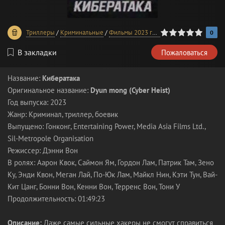
0
1
2
3
4
5
Триллеры
/
Криминальные
/
Фильмы 2023 года
0
В закладки
Пожаловаться
Название:
Кибератака
Оригинальное название:
Dyun mong (Cyber Heist)
Год выпуска: 2023
Жанр: Криминал, триллер, боевик
Выпущено: Гонконг, Entertaining Power, Media Asia Films Ltd.,
Sil-Metropole Organisation
Режиссер: Дэнни Вон
В ролях: Аарон Квок, Саймон Ям, Гордон Лам, Патрик Там, Зено
Ку, Энди Квон, Меган Лай, По-Юк Лам, Майкл Нин, Кэти Тун, Вай-
Кит Цанг, Бонни Вон, Кенни Вон, Терренс Вон, Тони У
Продолжительность: 01:49:23
Описание:
Даже самые сильные хакеры не смогут справиться