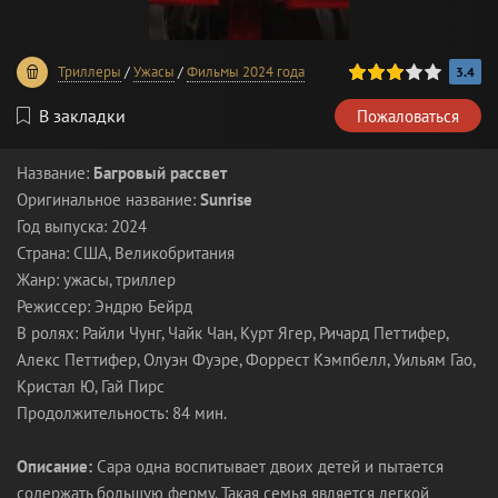
60
1
2
3
4
5
Триллеры
/
Ужасы
/
Фильмы 2024 года
3.4
В закладки
Пожаловаться
Название:
Багровый рассвет
Оригинальное название:
Sunrise
Год выпуска: 2024
Страна: США, Великобритания
Жанр: ужасы, триллер
Режиссер: Эндрю Бейрд
В ролях: Райли Чунг, Чайк Чан, Курт Ягер, Ричард Петтифер,
Алекс Петтифер, Олуэн Фуэре, Форрест Кэмпбелл, Уильям Гао,
Кристал Ю, Гай Пирс
Продолжительность: 84 мин.
Описание:
Сара одна воспитывает двоих детей и пытается
содержать большую ферму. Такая семья является легкой