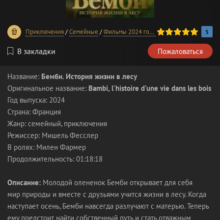
100
1
2
3
4
5
Приключения
/
Семейные
/
Фильмы 2024 года
/
В хорошем качестве
5
В закладки
Пожаловаться
Название:
Бемби. История жизни в лесу
Оригинальное название:
Bambi, l'histoire d'une vie dans les bois
Год выпуска: 2024
Страна: Франция
Жанр: семейный, приключения
Режиссер: Мишель Фесслер
В ролях: Милен Фармер
Продолжительность: 01:18:18
Описание:
Молодой олененок Бемби открывает для себя
мир природы и вместе с друзьями учится жизни в лесу. Когда
наступает осень, Бемби навсегда разлучают с матерью. Теперь
ему предстоит найти собственный путь и стать отважным