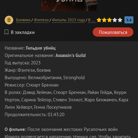
60
1
2
3
4
5
Боевики
/
Фэнтези
/
Фильмы 2023 года
/
В хорошем качестве
3.4
В закладки
Пожаловаться
Название:
Гильдия убийц
Оригинальное название:
Assassin's Guild
Год выпуска: 2023
Жанр: Фэнтези, боевик
Выпущено: Великобритания, Stronghold
Режиссер: Стюарт Бреннан
В ролях: Дэвид Хейман, Стюарт Бреннан, Райан Гейдж, Керри
Нортон, Сарина Тейлор, Стивен Эллиот, Жаро Бенжамен, Кара
Лили Хейворт, Генна Лоскутников
Продолжительность: 01:43:20
О фильме:
После окончания жестоких Русалочьих войн
Илиада подвергается нападению тёмных сил. Чтобы защитить