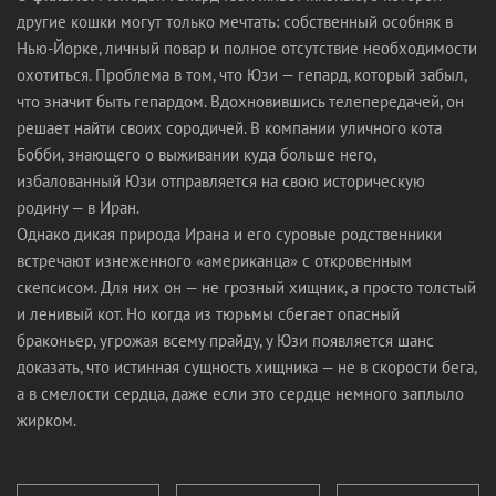
другие кошки могут только мечтать: собственный особняк в
Нью-Йорке, личный повар и полное отсутствие необходимости
охотиться. Проблема в том, что Юзи — гепард, который забыл,
что значит быть гепардом. Вдохновившись телепередачей, он
решает найти своих сородичей. В компании уличного кота
Бобби, знающего о выживании куда больше него,
избалованный Юзи отправляется на свою историческую
родину — в Иран.
Однако дикая природа Ирана и его суровые родственники
встречают изнеженного «американца» с откровенным
скепсисом. Для них он — не грозный хищник, а просто толстый
и ленивый кот. Но когда из тюрьмы сбегает опасный
браконьер, угрожая всему прайду, у Юзи появляется шанс
доказать, что истинная сущность хищника — не в скорости бега,
а в смелости сердца, даже если это сердце немного заплыло
жирком.