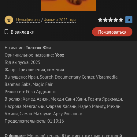
0
1
2
3
4
5
Мультфильмы
/
Фильмы 2025 года
0
В закладки
Пожаловаться
Название:
Толстяк Юзи
Оригинальное название:
Yooz
Год выпуска: 2025
Жанр: Приключения, комедия
Выпущено: Иран, Soureh Documentary Center, Vistamedia,
Bahman Sabz, Magic Fair
Режиссер: Реза Арджанги
В ролях: Хамед Азизи, Мехди Сани Хани, Розита Ярахмади,
Насрола Медгальчи, Фарзад Хасани, Надер Мамду, Мехди
Амини, Саман Мазлуми, Арзу Рошаннас
Продолжительность: 01:19:16
О фильме:
Молодой гепард Юзи живет жизнью, о которой