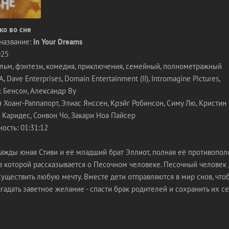
ко во сне
название:
In Your Dreams
025
льм, фэнтези, комедия, приключения, семейный, полнометражный
Dave Enterprises, Domain Entertainment (II), Intromagine Pictures,
 Бенсон, Александр Ву
 Хоанг-Раппапорт, Элиас Янссен, Крэйг Робинсон, Симу Лю, Кристи
 Каридес, Сонвон Чо, Закари Ноа Пайсер
ость: 01:31:12
жды юная Стиви и её младший брат Эллиот, полная её противопол
 в которой рассказывается о Песочном человеке. Песочный человек
уществить любую мечту. Вместе дети отправляются в мир снов, что
гадать заветное желание - спасти брак родителей и сохранить их с