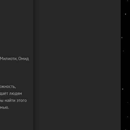
н Милиоти, Омид
ожность,
 даёт людям
бы найти этого
емью.