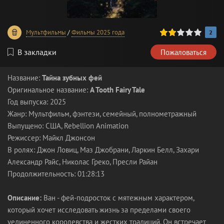
40
1
2
3
4
5
Мультфильмы
/
Фильмы 2025 года
2
В закладки
Пожаловаться
Название:
Тайна зубных фей
Оригинальное название:
A Tooth Fairy Tale
Год выпуска: 2025
Жанр: Мультфильм, фэнтези, семейный, полнометражный
Выпущено: США, Rebellion Animation
Режиссер: Майкл Джонсон
В ролях: Джон Ловиц, Маз Джобрани, Ларкин Белл, Захари
Александр Райс, Николас Греко, Пресли Райан
Продолжительность: 01:28:13
Описание:
Ван - фей-подросток с мятежным характером,
который хочет исследовать жизнь за пределами своего
уединенного королевства и жестких традиций. Он встречает