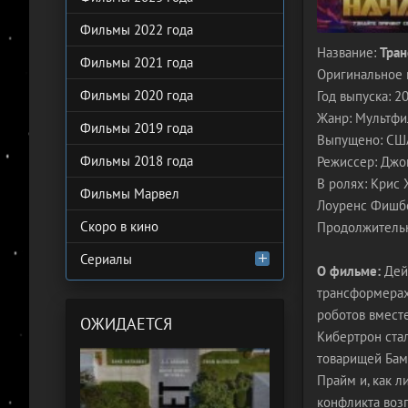
Фильмы 2022 года
Название:
Тра
Фильмы 2021 года
Оригинальное 
Фильмы 2020 года
Год выпуска: 2
Жанр: Мультфил
Фильмы 2019 года
Выпущено: США,
Фильмы 2018 года
Режиссер: Джо
В ролях: Крис 
Фильмы Марвел
Лоуренс Фишбо
Скоро в кино
Продолжительн
Сериалы
О фильме:
Дейс
трансформерах.
роботов вместе
ОЖИДАЕТСЯ
Кибертрон стал
товарищей Бам
Прайм и, как л
конфликта возг