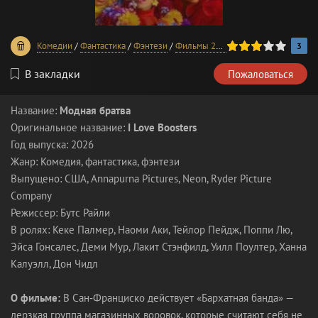
60
1
2
3
4
5
Комедии
/
Фантастика
/
Фэнтези
/
Фильмы 2026 года
3
В закладки
Пожаловаться
Название:
Модная братва
Оригинальное название:
I Love Boosters
Год выпуска: 2026
Жанр: Комедия, фантастика, фэнтези
Выпущено: США, Annapurna Pictures, Neon, Ryder Picture
Company
Режиссер: Бутс Райли
В ролях: Кеке Палмер, Наоми Аки, Тейлор Пейдж, Поппи Лю,
Эйса Гонсалес, Деми Мур, Лакит Стэнфилд, Уилл Поултер, Ханна
Калуэлл, Дон Чидл
О фильме:
В Сан‑Франциско действует «Бархатная банда» —
дерзкая группа магазинных воровок, которые считают себя не