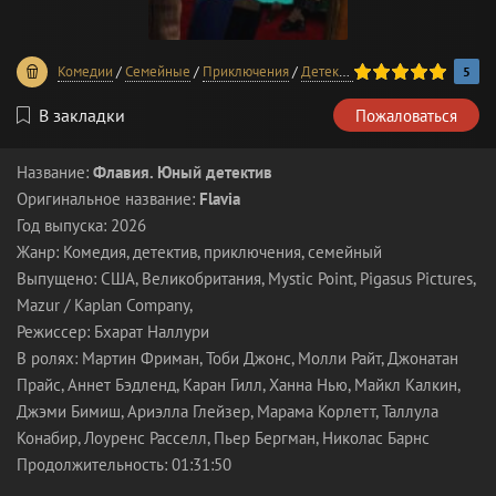
100
1
2
3
4
5
Комедии
/
Семейные
/
Приключения
/
Детективы
/
Фильмы 2026 год
5
В закладки
Пожаловаться
Название:
Флавия. Юный детектив
Оригинальное название:
Flavia
Год выпуска: 2026
Жанр: Комедия, детектив, приключения, семейный
Выпущено: США, Великобритания, Mystic Point, Pigasus Pictures,
Mazur / Kaplan Company,
Режиссер: Бхарат Наллури
В ролях: Мартин Фриман, Тоби Джонс, Молли Райт, Джонатан
Прайс, Аннет Бэдленд, Каран Гилл, Ханна Нью, Майкл Калкин,
Джэми Бимиш, Ариэлла Глейзер, Марама Корлетт, Таллула
Конабир, Лоуренс Расселл, Пьер Бергман, Николас Барнс
Продолжительность: 01:31:50