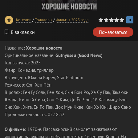
0
1
2
3
4
5
Комедии
/
Триллеры
/
Фильмы 2025 года
0
В закладки
Пожаловаться
Название:
Хорошие новости
Оригинальное название:
Gutnyuseu (Good News)
Год выпуска: 2025
Жанр: Комедия, триллер
Выпущено: Южная Корея, Star Platinum
Режиссер: Сон Хён Пён
В ролях: Гён Гу Соль, Гён Хон, Сын Бом Рю, Хэ Су Пак, Такаюки
Ямада, Киппэй Сина, Сон О Ким, До Ён Чон, Сё Касамацу, Бон
Сик Хён, Эйта, Ён Гю Пак, Док Мун Чхве, Кён Хо Юн, Широ Сано
Продолжительность: 02:18:52
О фильме:
1970-е. Пассажирский самолёт захватывают
японские радикалы и требуют лететь в Северную Корею. На