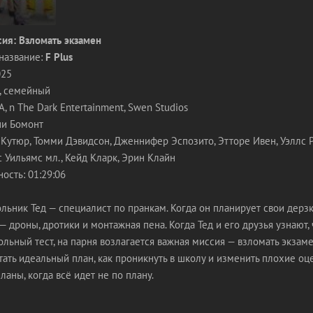
ия: Взломать экзамен
название:
F Plus
025
, семейный
 n The Dark Entertainment, Swen Studios
ни Бомонт
 Кутюр, Томми Дэвидсон, Дженнифер Эспозито, Этторе Ивен, Уэллс 
 Уильямс мл., Кейд Кларк, Эрин Клайн
ость: 01:29:06
ьник Тед — специалист по пранкам. Когда он планирует свои дерз
 — дроны, дротики и монтажная пена. Когда Тед и его друзья узнают,
ьный тест, на парня возлагается важная миссия — взломать экзаме
ать идеальный план, как проникнуть в школу и изменить плохие оц
ланы, когда всё идет не по плану.