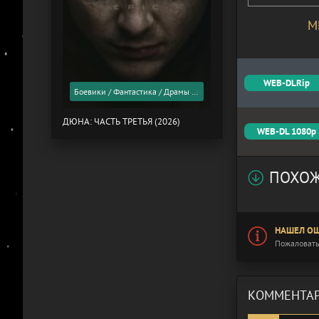
М
WEB-DLRip
Боевики / Фантастика / Драмы / Фильмы 2026 года / Скоро в кино
ДЮНА: ЧАСТЬ ТРЕТЬЯ (2026)
WEB-DL 1080p
ПОХОЖ
НАШЕЛ ОШ
Пожаловать
КОММЕНТАР