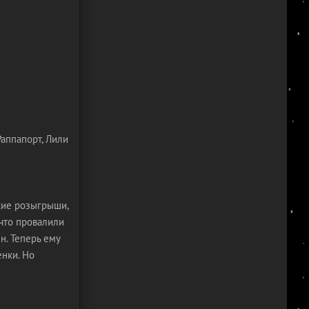
Раппапорт, Лили
кие розыгрыши,
 что провалили
н. Теперь ему
енки. Но