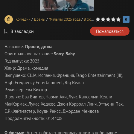
0
1
2
3
4
5
Комедии
/
Драмы
/
Фильмы 2025 года
/
В хорошем качестве
0
В закладки
Пожаловаться
Название:
Прости, детка
Оригинальное название:
Sorry, Baby
Год выпуска: 2025
Жанр: Драма, комедия
Выпущено: США, Испания, Франция, Tango Entertainment (III),
High Frequency Entertainment, Big Beach
Режиссер: Ева Виктор
В ролях: Ева Виктор, Наоми Аки, Луис Канселми, Келли
МакКормак, Лукас Хеджес, Джон Кэрролл Линч, Эттьенн Пак,
Е.Р. Файтмастер, Коуди Рейсс, Джордан Мендоза
Продолжительность: 01:44:08
О фильме:
Агнес работает преподавателем в небольшом