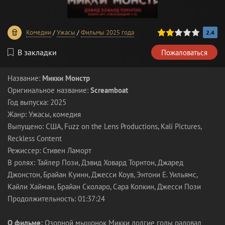
40
1
2
3
4
5
Комедии
/
Ужасы
/
Фильмы 2025 года
2.4
В закладки
Пожаловаться
Название:
Микки Монстр
Оригинальное название:
Screamboat
Год выпуска: 2025
Жанр: Ужасы, комедия
Выпущено: США, Fuzz on the Lens Productions, Kali Pictures,
Reckless Content
Режиссер: Стивен Ламорт
В ролях: Тайлер Пози, Дэвид Ховард Торнтон, Джаред
Джонстон, Брайан Куинн, Джесси Коув, Энтони Е. Уильямс,
Кайли Хайман, Брайан Сколаро, Сара Копкин, Джесси Пози
Продолжительность: 01:37:24
О фильме:
Озорной мышонок Микки долгие годы радовал