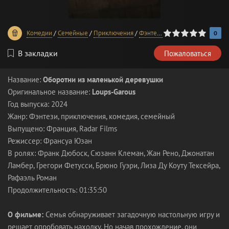
0
1
2
3
4
5
Комедии
/
Семейные
/
Приключения
/
Фэнтези
/
Фильмы 2024 года
0
В закладки
Пожаловаться
Название:
Оборотни из маленькой деревушки
Оригинальное название:
Loups-Garous
Год выпуска: 2024
Жанр: Фэнтези, приключения, комедия, семейный
Выпущено: Франция, Radar Films
Режиссер: Франсуа Юзан
В ролях: Франк Дюбоск, Сюзанн Клеман, Жан Рено, Джонатан
Ламбер, Грегори Фетусси, Брюно Гуэри, Лиза Ду Коуту Тексейра,
Рафаэль Роман
Продолжительность: 01:35:50
О фильме:
Семья обнаруживает загадочную настольную игру и
решает опробовать находку. Но начав прохождение, они