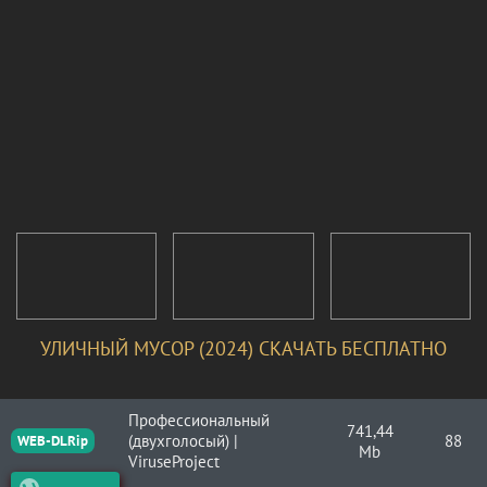
УЛИЧНЫЙ МУСОР (2024) СКАЧАТЬ БЕСПЛАТНО
Профессиональный
741,44
(двухголосый) |
88
WEB-DLRip
Mb
ViruseProject