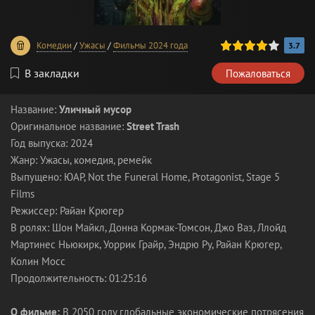
80
1
2
3
4
5
Комедии
/
Ужасы
/
Фильмы 2024 года
3.7
В закладки
Пожаловаться
Название:
Уличный мусор
Оригинальное название:
Street Trash
Год выпуска: 2024
Жанр: Ужасы, комедия, ремейк
Выпущено: ЮАР, Not the Funeral Home, Protagonist, Stage 5
Films
Режиссер: Райан Крюгер
В ролях: Шон Майкл, Донна Кормак-Томсон, Джо Ваз, Ллойд
Мартинес Ньюкирк, Уоррик Грайр, Эндрю Ру, Райан Крюгер,
Колин Мосс
Продолжительность: 01:25:16
О фильме:
В 2050 году глобальные экономические потрясения