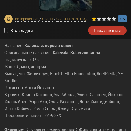
20
1
2
3
4
5
Исторические
/
Драмы
/
Фильмы 2026 года
/
В хорошем качестве
1.3
В закладки
Пожаловаться
Название:
Калевала: первый викинг
Оригинальное название:
Kalevala: Kullervon tarina
Год выпуска: 2026
Жанр: Драма, история
Выпущено: Финляндия, Finnish Film Foundation, ReelMedia, SF
Studios
Режиссер: Антти Йокинен
В ролях: Криста Косонен, Уна Айрола, Элиас Салонен, Йоханнес
Холопайнен, Ээро Ахо, Олли Рахконен, Янне Хьютиджайнен,
Илкка Койвула, Сила Селла, Юлиус Сусимяки
Продолжительность: 01:59:59
Описание:
В суровых землях древней Финляндии, где границы