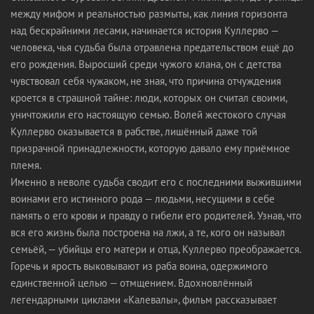
между мифом и реальностью размыты, как линия горизонта
над бескрайними лесами, начинается история Куллерво —
человека, чья судьба была отравлена предательством ещё до
его рождения. Выросший среди чужого клана, он с детства
чувствовал себя чужаком, не зная, что причина отчуждения
кроется в страшной тайне: люди, которых он считал своими,
уничтожили его настоящую семью. Волей жестокого случая
Куллерво оказывается в рабстве, лишённый даже той
призрачной принадлежности, которую давало ему приёмное
племя.
Именно в неволе судьба сводит его с последними выжившими
воинами его истинного рода — людьми, несущими в себе
память о его крови и правду о гибели его родителей. Узнав, что
вся его жизнь была построена на лжи, а те, кого он называл
семьёй, — убийцы его матери и отца, Куллерво преображается.
Горечь и ярость выковывают из раба воина, одержимого
единственной целью — отмщением. Вдохновлённый
легендарными циклами «Калевалы», фильм рассказывает