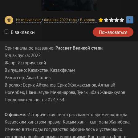
20
1
2
3
4
5
Исторические
/
Фильмы 2022 года
/
В хорошем качестве
1
В закладки
Пожаловаться
Оригинальное название:
Рассвет Великой степи
Год выпуска: 2022
Жанр: Исторический
Выпущено: Казахстан, Казахфильм
Режиссер: Акан Сатаев
В ролях: Берик Айтжанов, Ерик Жолжаксынов, Алтынай
Ногербек, Шамшагуль Мендиярова, Тунгышбай Жаманкулов
Продолжительность: 02:17:54
О фильме:
Историческая лента расскажет о временах, когда
Казахским ханством правил Касым хан — сын хана Жанибека.
Именно в эти годы государство оформилось и установило
контроль над обширными территориями Восточного Дешт-и-