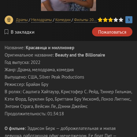
60
1
2
3
4
5
Драмы
/
Мелодрамы
/
Комедии
/
Фильмы 2022 года
3
В закладки
Пожаловаться
Название:
Красавица и миллионер
Оригинальное название:
Beauty and the Billionaire
Год выпуска: 2022
Жанр: Драма, мелодрама, комедия
Выпущено: США, Silver Peak Productions
Режиссер: Брайан Бру
В ролях: Сашлига Хайтауэр, Кристофер С. Рейд, Тэннер Гильман,
Кэти Форд, Бруклин Бро, Бриттани Бру Уискомб, Лонзо Лиггинс,
Энтони Страга, Вейсин Ле, Дэнни Джеймс
Продолжительность: 01:34:18
О фильме:
Эддисон Берк — доброжелательная и милая
девушка, работающая офис-менеджером. Ее брат Пит —