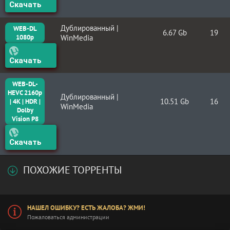
Скачать
Дублированный |
WEB-DL
6.67 Gb
19
1080p
WinMedia
Скачать
WEB-DL-
HEVC 2160p
Дублированный |
10.51 Gb
16
| 4K | HDR |
WinMedia
Dolby
Vision P8
Скачать
ПОХОЖИЕ ТОРРЕНТЫ
НАШЕЛ ОШИБКУ? ЕСТЬ ЖАЛОБА? ЖМИ!
Пожаловаться администрации