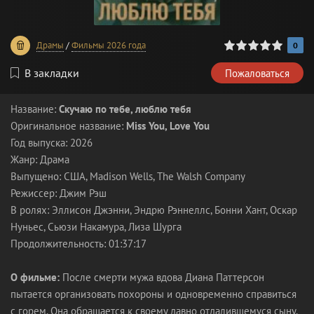
0
1
2
3
4
5
Драмы
/
Фильмы 2026 года
0
В закладки
Пожаловаться
Название:
Скучаю по тебе, люблю тебя
Оригинальное название:
Miss You, Love You
Год выпуска: 2026
Жанр: Драма
Выпущено: США, Madison Wells, The Walsh Company
Режиссер: Джим Рэш
В ролях: Эллисон Джэнни, Эндрю Рэннеллс, Бонни Хант, Оскар
Нуньес, Сьюзи Накамура, Лиза Шурга
Продолжительность: 01:37:17
О фильме:
После смерти мужа вдова Диана Паттерсон
пытается организовать похороны и одновременно справиться
с горем. Она обращается к своему давно отдалившемуся сыну,