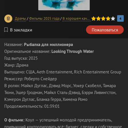
80
1
2
3
4
5
Драмы
/
Фильмы 2025 года
/
В хорошем качестве
4
В закладки
Пожаловаться
Название:
Рыбалка для миллионера
Оригинальное название:
Looking Through Water
Год выпуска: 2025
Жанр: Драма
Выпущено: США, Aeth Entertainment, Rich Entertainment Group
Режиссер: Роберто Снейдер
В ролях: Майкл Дуглас, Дэвид Морс, Уокер Скобелл, Тамара
Тюни, Эшер Гродман, Майкл Сталь-Дэвид, Бэрри Ливингстон,
Кэмерон Дуглас, Бланка Герра, Химена Ромо
Продолжительность: 01:39:01
О фильме:
Коул — успешный молодой предприниматель,
привыкший контролировать всё: бизнес, сделки и собственное