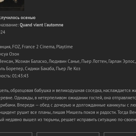
случилось осенью
название:
Quand vient l'automne
024
ция, FOZ, France 2 Cinema, Playtime
нсуа Озон
Венсан, Жозиан Баласко, Людивин Санье, Пьер Лоттен, Гарлан Эрлос,
ль Борепер, Сидики Бакаба, Пьер Ле Коз
ость: 01:43:43
ль, образцовая бабушка и великодушная соседка, наслаждается ж
ревне. Однажды, в нетерпеливом ожидании гостей, она отправляетс
грибами. Впереди — обед с дочерью и долгожданные каникулы с л
цидент рушит все планы, лишая Мишель покоя и радости. Тогда Вен
рый недавно вышел из тюрьмы, решает исправить ситуацию по-своем