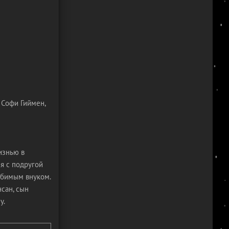
 Софи Гиймен,
изнью в
я с подругой
юбимым внуком.
сан, сын
у.