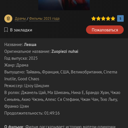
100
1
2
3
4
5
Драмы
/
Фильмы 2025 года
5
В закладки
Пожаловаться
Название:
Левша
Оригинальное название:
Zuopiezi nuhai
Год выпуска: 2025
Жанр: Драма
Выпущено: Тайвань, Франция, США, Великобритания, Cinema
Inutile, Good Chaos
Режиссер: Цзоу Шицзин
В ролях: Джанель Цай, Ма Шиюань, Нина Е, Брандо Хуан, Чжао
Синьянь, Акио Чжэнь, Алекс Ся Стефани, Чжан Чан, Тхю Льеу,
Франко Цзян
Продолжительность: 01:49:16
О фильме:
Фильм рассказывает историю матери-одиночки