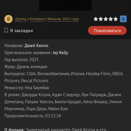
0
1
2
3
4
5
Драмы
/
Комедии
/
Фильмы 2025 года
0
В закладки
Пожаловаться
Название:
Джей Келли
Оригинальное название:
Jay Kelly
Год выпуска: 2025
Жанр: Драма, комедия
Выпущено: США, Великобритания, Италия, Heyday Films, NBGG
Pictures, Pascal Pictures
Режиссер: Ноа Баумбак
В ролях: Джордж Клуни, Адам Сэндлер, Луи Патридж, Джэми
Деметриу, Патрик Уилсон, Билли Крудап, Айла Фишер, Эмили
Мортимер, Лора Дерн, Райли Кио
Продолжительность: 02:15:26
О фильме:
Знаменитый киноактёр Джей Келли и его