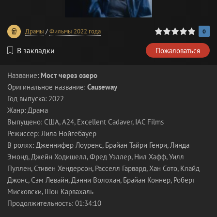
0
1
2
3
4
5
Драмы
/
Фильмы 2022 года
0
В закладки
Пожаловаться
Название:
Мост через озеро
Оригинальное название:
Causeway
Год выпуска: 2022
Жанр: Драма
Выпущено: США, A24, Excellent Cadaver, IAC Films
Режиссер: Лила Нойгебауер
В ролях: Дженнифер Лоуренс, Брайан Тайри Генри, Линда
Эмонд, Джейн Ходишелл, Фред Уэллер, Нил Хафф, Уилл
Пуллен, Стивен Хендерсон, Расселл Гарвард, Хан Сото, Клайд
Джонс, Сэм Левайн, Дэнни Волохан, Брайан Коннер, Роберт
Мисковски, Шон Карвахаль
Продолжительность: 01:34:10