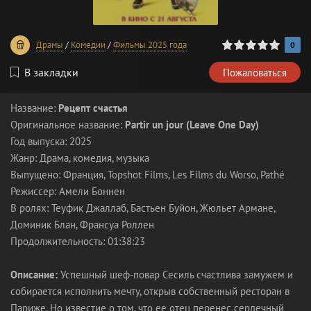
0
1
2
3
4
5
Драмы
/
Комедии
/
Фильмы 2025 года
0
В закладки
Пожаловаться
Название:
Рецепт счастья
Оригинальное название:
Partir un jour (Leave One Day)
Год выпуска: 2025
Жанр: Драма, комедия, музыка
Выпущено: Франция, Topshot Films, Les Films du Worso, Pathé
Режиссер: Амели Боннен
В ролях: Теуфик Джаллаб, Бастьен Буйон, Жюльет Армане,
Доминик Блан, Франсуа Роллен
Продолжительность: 01:38:23
Описание:
Успешный шеф-повар Сесиль счастлива замужем и
собирается исполнить мечту, открыв собственный ресторан в
Париже. Но известие о том, что ее отец перенес сердечный