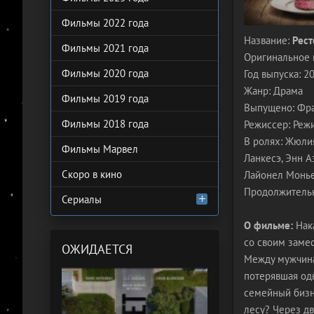
Фильмы 2022 года
Название:
Рест
Фильмы 2021 года
Оригинальное 
Фильмы 2020 года
Год выпуска: 2
Жанр: Драма
Фильмы 2019 года
Выпущено: Фран
Фильмы 2018 года
Режиссер: Реж
В ролях: Жюлия
Фильмы Марвел
Ланкесэ, Энн А
Скоро в кино
Лайонел Монье
Продолжительн
Сериалы
О фильме:
Нака
со своим замес
ОЖИДАЕТСЯ
Между мужчина
потерявшая од
семейный бизн
лесу? Через д