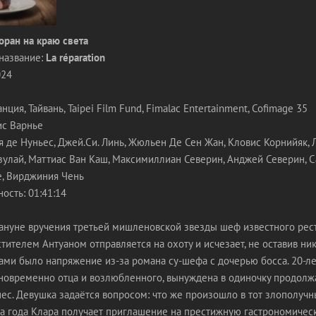
оран на краю света
название:
La réparation
024
ция, Тайвань, Taipei Film Fund, Fimalac Entertainment, Cofimage 35
ис Варнье
 де Нуньес, Джей.Си. Линь, Жюльен Де Сен Жан, Кловис Корнийяк, 
зулай, Маттиас Ван Каш, Максимиллиан Северин, Анджей Северин, 
, Вирджиния Чень
ость: 01:41:14
нуне вручения третьей мишленовской звезды шеф известного рес
тителем Антуаном отправляется на охоту и исчезает, не оставив ник
ми было напряжение из-за романа су-шефа с дочерью босса. 20-ле
новременно отца и возлюбленного, вынуждена в одиночку продолжа
ес. Девушка задаётся вопросом: что же произошло в тот злополучн
ва года Клара получает приглашение на престижную гастрономичес