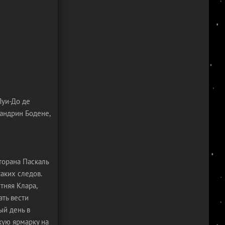
Луи-До де
Сандрин Бодене,
торана Паскаль
аких следов.
тняя Клара,
ть вести
ый день в
кую ярмарку на