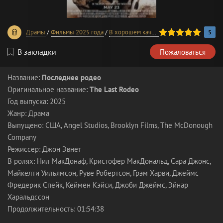
100
1
2
3
4
5
Драмы
/
Фильмы 2025 года
/
В хорошем качестве
5
В закладки
Пожаловаться
Название:
Последнее родео
Оригинальное название:
The Last Rodeo
Год выпуска: 2025
Жанр: Драма
Выпущено: США, Angel Studios, Brooklyn Films, The McDonough
Company
Режиссер: Джон Эвнет
В ролях: Нил МакДонаф, Кристофер МакДональд, Сара Джонс,
Майкелти Уильямсон, Руве Робертсон, Грэм Харви, Джеймс
Фредерик Спейк, Кеймен Кэйси, Джоби Джеймс, Эйнар
Харальдссон
Продолжительность: 01:54:38