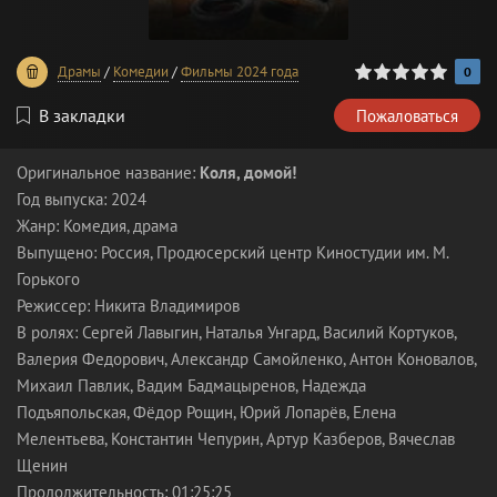
0
1
2
3
4
5
Драмы
/
Комедии
/
Фильмы 2024 года
0
В закладки
Пожаловаться
Оригинальное название:
Коля, домой!
Год выпуска: 2024
Жанр: Комедия, драма
Выпущено: Россия, Продюсерский центр Киностудии им. М.
Горького
Режиссер: Никита Владимиров
В ролях: Сергей Лавыгин, Наталья Унгард, Василий Кортуков,
Валерия Федорович, Александр Самойленко, Антон Коновалов,
Михаил Павлик, Вадим Бадмацыренов, Надежда
Подъяпольская, Фёдор Рощин, Юрий Лопарёв, Елена
Мелентьева, Константин Чепурин, Артур Казберов, Вячеслав
Щенин
Продолжительность: 01:25:25