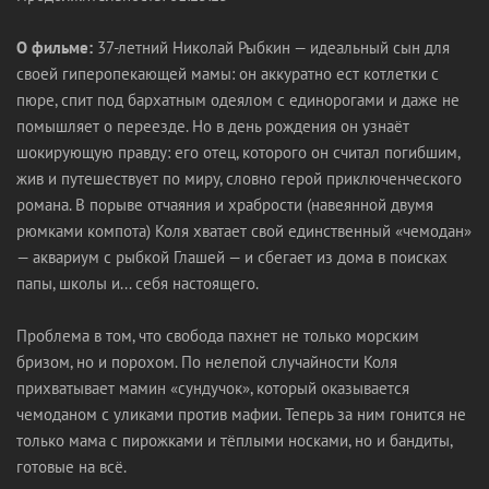
О фильме:
37-летний Николай Рыбкин — идеальный сын для
своей гиперопекающей мамы: он аккуратно ест котлетки с
пюре, спит под бархатным одеялом с единорогами и даже не
помышляет о переезде. Но в день рождения он узнаёт
шокирующую правду: его отец, которого он считал погибшим,
жив и путешествует по миру, словно герой приключенческого
романа. В порыве отчаяния и храбрости (навеянной двумя
рюмками компота) Коля хватает свой единственный «чемодан»
— аквариум с рыбкой Глашей — и сбегает из дома в поисках
папы, школы и... себя настоящего.
Проблема в том, что свобода пахнет не только морским
бризом, но и порохом. По нелепой случайности Коля
прихватывает мамин «сундучок», который оказывается
чемоданом с уликами против мафии. Теперь за ним гонится не
только мама с пирожками и тёплыми носками, но и бандиты,
готовые на всё.