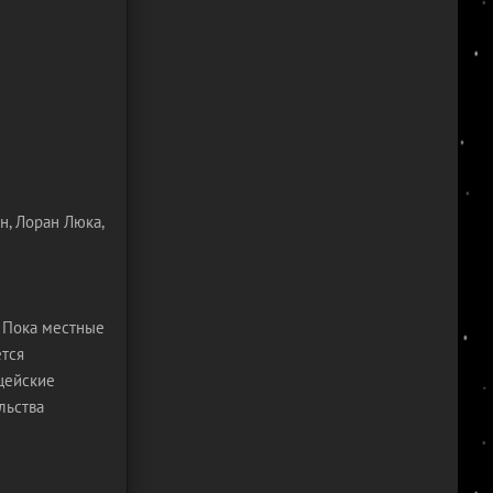
н, Лоран Люка,
. Пока местные
тся
цейские
льства