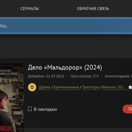
СЕРИАЛЫ
ОБРАТНАЯ СВЯЗЬ
Дело «Мальдорор» (2024)
Добавлен: 01.07.2025
Просмотров: 574
Комментариев:
0
1
2
3
4
5
Драмы
/
Криминальные
/
Триллеры
/
Фильмы 2024 года
В закладки
П