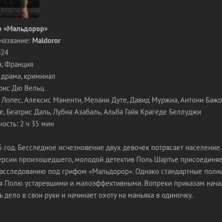
о «Мальдорор»
название:
Maldoror
024
я, Франция
 драма, криминал
рис Дю Вельц
 Лопес, Алексис Маненти, Мелани Дуте, Давид Муржиа, Антони Бажо
, Беатрис Даль, Лубна Азабаль, Альба Гайя Крагеде Беллуджи
ость: 2 ч 35 мин
 год. Бесследное исчезновение двух девочек потрясает население
рсии произошедшего, молодой детектив Поль Шартье присоединяе
расследованию под грифом «Мальдорор». Однако стандартные поли
я Полю устаревшими и малоэффективными. Вопреки приказам нача
ь дело в свои руки и начинает охоту на маньяка в одиночку.