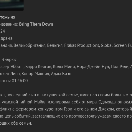
тожь их
название:
Bring Them Down
024
 драма
дия, Великобритания, Бельгия, Frakas Productions, Global Screen Fun
с Эндрюс
офер Эбботт, Барри Кеоган, Колм Мини, Нора-Джейн Нун, Пол Рэди, 
юзен Линч, Конор Макнил, Адам Биэн
ость: 01:46:00
л, последний сын в пастушеской семье, живет со своим больным о
ужасной тайной, Майкл изолировал себя от мира. Однажды он ока
нфликт с фермером-конкурентом Гэри и его сыном Джеком, которы
ю цепь событий, заставляющих его противостоять ужасам своего п
ющих обе семьи.