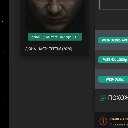
Боевики / Фантастика / Драмы / Фильмы 2026 года / Скоро в кино
WEB-DLRip-AV
ДЮНА: ЧАСТЬ ТРЕТЬЯ (2026)
WEB-DL 1080p
WEB-DLRip
ПОХОЖ
НАШЕЛ ОШ
Пожаловать