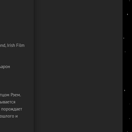
d, Irish Film
Аарон
тцом Рэем.
зывается
й порождает
рошлого и