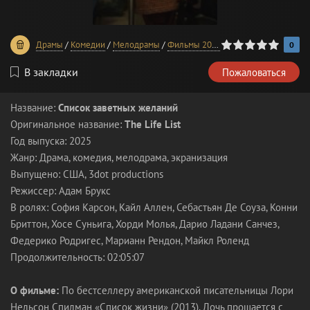
0
1
2
3
4
5
Драмы
/
Комедии
/
Мелодрамы
/
Фильмы 2025 года
0
В закладки
Пожаловаться
Название:
Список заветных желаний
Оригинальное название:
The Life List
Год выпуска: 2025
Жанр: Драма, комедия, мелодрама, экранизация
Выпущено: США, 3dot productions
Режиссер: Адам Брукс
В ролях: София Карсон, Кайл Аллен, Себастьян Де Соуза, Конни
Бриттон, Хосе Суньига, Хорди Молья, Дарио Ладани Санчез,
Федерико Родригес, Марианн Рендон, Майкл Роленд
Продолжительность: 02:05:07
О фильме:
По бестселлеру американской писательницы Лори
Нельсон Спилман «Список жизни» (2013). Дочь прощается с