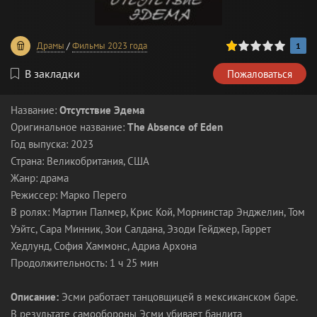
20
1
2
3
4
5
Драмы
/
Фильмы 2023 года
1
В закладки
Пожаловаться
Название:
Отсутствие Эдема
Оригинальное название:
The Absence of Eden
Год выпуска: 2023
Страна: Великобритания, США
Жанр: драма
Режиссер: Марко Перего
В ролях: Мартин Палмер, Крис Кой, Морнинстар Энджелин, Том
Уэйтс, Сара Минник, Зои Салдана, Эзоди Гейджер, Гаррет
Хедлунд, София Хаммонс, Адриа Архона
Продолжительность: 1 ч 25 мин
Описание:
Эсми работает танцовщицей в мексиканском баре.
В результате самообороны Эсми убивает бандита